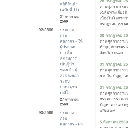
28 กรกฎาคม 2
สถิติสินค้า
ด่านศุลกากรระน
(ฉบับที่ 11)
เฉลิมพระเกียรติ
31 กรกฎาคม
เนื่องในโอกาส
2569
กรกฎาคม ๒๕๖
92/2569
ประกาศ
กรม
30 กรกฎาคม 2
ศุลกากร - ให้
ด่านศุลกากรระน
ผู้ประกอบ
ทำบุญตักบาตร 
การสิ้น
จังหวัดระนอง
สภาพการ
เป็นผู้นำ
31 กรกฎาคม 2
ของเข้า ผู้
ด่านศุลกากรระน
ส่งของออก
๕๐ วัน ปัญญาส
ระดับ
มาตรฐาน
31 กรกฎาคม 2
เออีโอ
ด่านศุลกากรระ
กรรมการร่วมภาค
27 กรกฎาคม
2569
ปัญหาทางเศรษฐกิ
๔/๒๕๖๙
90/2569
ประกาศ
กรม
5 สิงหาคม 256
ศุลกากร - ผล
นายด่านศุลกาก