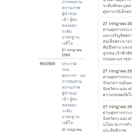
การทบทวน
ระดับทักษะบุคลาก
สถานภาพ
ศุลกากรอิเล็กทร
ผู้นำของ
เข้า ผู้ส่ง
27 กรกฎาคม 2
ของออก
ด่านศุลกากรระน
ระดับ
และเจริญจิตตภ
มาตรฐาน
สมเด็จพระนางเจ้
เออีโอ
พันปีหลวง และถ
21 กรกฎาคม
ลูกเธอ เจ้าฟ้าพ
2569
กรมหลวงราชสาริ
89/2569
ประกาศ
กรม
27 กรกฎาคม 2
ศุลกากร - ผล
ด่านศุลกากรระ
การทบทวน
รักษาความมั่นค
สถานภาพ
จังหวัดระนอง คร
ผู้นำของ
ความปลอดภัยในพื้
เข้า ผู้ส่ง
ของออก
27 กรกฎาคม 2
ระดับ
ด่านศุลกากรระ
มาตรฐาน
จังหวัดระนอง ครั
เออีโอ
นโยบาย การทำง
21 กรกฎาคม
ประสิทธิภาพ