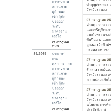
การทบทวน
ทำบุญตักบาตร 
สถานภาพ
จังหวัดระนอง
ผู้นำของ
เข้า ผู้ส่ง
27 กรกฎาคม 2
ของออก
ด่านศุลกากรระน
ระดับ
และเจริญจิตตภ
มาตรฐาน
สมเด็จพระนางเจ้
เออีโอ
พันปีหลวง และถ
21 กรกฎาคม
ลูกเธอ เจ้าฟ้าพ
2569
กรมหลวงราชสาริ
89/2569
ประกาศ
กรม
27 กรกฎาคม 2
ศุลกากร - ผล
ด่านศุลกากรระ
การทบทวน
รักษาความมั่นค
สถานภาพ
จังหวัดระนอง คร
ผู้นำของ
ความปลอดภัยในพื้
เข้า ผู้ส่ง
ของออก
27 กรกฎาคม 2
ระดับ
ด่านศุลกากรระ
มาตรฐาน
จังหวัดระนอง ครั
เออีโอ
นโยบาย การทำง
21 กรกฎาคม
ประสิทธิภาพ